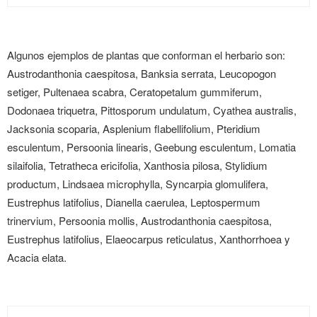
Algunos ejemplos de plantas que conforman el herbario son:
Austrodanthonia caespitosa, Banksia serrata, Leucopogon
setiger, Pultenaea scabra, Ceratopetalum gummiferum,
Dodonaea triquetra, Pittosporum undulatum, Cyathea australis,
Jacksonia scoparia, Asplenium flabellifolium, Pteridium
esculentum, Persoonia linearis, Geebung esculentum, Lomatia
silaifolia, Tetratheca ericifolia, Xanthosia pilosa, Stylidium
productum, Lindsaea microphylla, Syncarpia glomulifera,
Eustrephus latifolius, Dianella caerulea, Leptospermum
trinervium, Persoonia mollis, Austrodanthonia caespitosa,
Eustrephus latifolius, Elaeocarpus reticulatus, Xanthorrhoea y
Acacia elata.