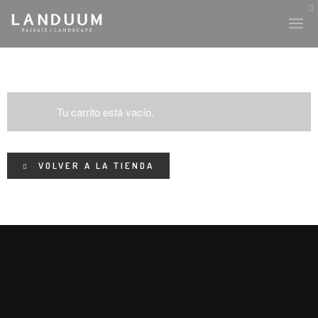
Tu carrito está vacío.
HISTORIA Y CULTURA
INTERVENCIONES
VOLVER A LA TIENDA
LABORATORIO
PLANTAE Y FAUNA
FICHAS
LAND-ESCAPE