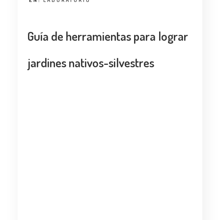
EN:
LABORATORIO
Guía de herramientas para lograr
jardines nativos-silvestres
Aprende con el Arq. Rodrigo
Escamilla Pérez sobre los
beneficios de un jardín nativo-
silvestre, así como algunos consejos
para diseñarlos adecuadamente en
la
Guía de herramientas para
lograr jardines nativos-silvestres
.