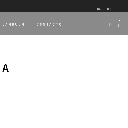
Es
En
0
E
LANDUUM
CONTACTO
RA