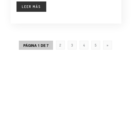
LEER MÁS
PÁGINA 1 DE 7
2
3
4
5
»