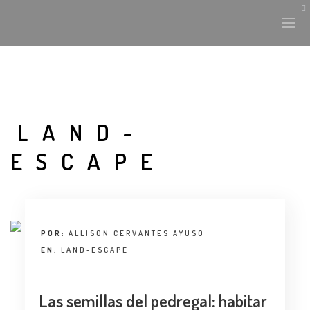
HISTORIA Y CULTURA
LAND-
INTERVENCIONES
ESCAPE
LABORATORIO
PLANTAE Y FAUNA
POR:
ALLISON CERVANTES AYUSO
FICHAS
EN:
LAND-ESCAPE
LAND-ESCAPE
Las semillas del pedregal: habitar