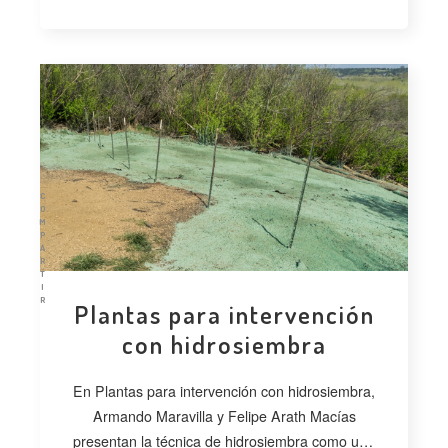
C
O
M
P
A
R
T
I
R
Plantas para intervención
con hidrosiembra
En Plantas para intervención con hidrosiembra,
Armando Maravilla y Felipe Arath Macías
presentan la técnica de hidrosiembra como una