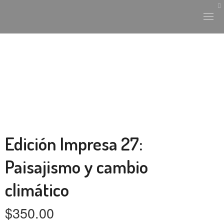
HISTORIA Y CULTURA
INTERVENCIONES
LABORATORIO
Edición Impresa 27:
PLANTAE Y FAUNA
Paisajismo y cambio
FICHAS
climático
LAND-ESCAPE
$
350.00