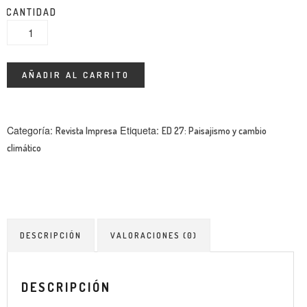
ENTREVISTA
CANTIDAD
TENDENCIAS
LA FOTO
AÑADIR AL CARRITO
EVENTOS
Categoría:
Etiqueta:
Revista Impresa
ED 27: Paisajismo y cambio
climático
LANDUUM
DESCRIPCIÓN
VALORACIONES (0)
COLABORADORES
DESCRIPCIÓN
CONSEJO HONORÍFICO