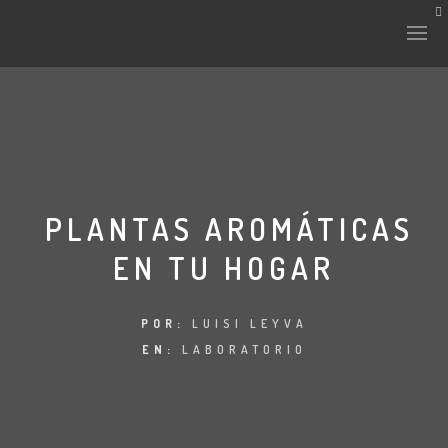
HISTORIA Y CULTURA
INTERVENCIONES
PLANTAS AROMÁTICAS
EN TU HOGAR
LABORATORIO
PLANTAE Y FAUNA
POR:
LUISI LEYVA
EN:
LABORATORIO
FICHAS
LAND-ESCAPE