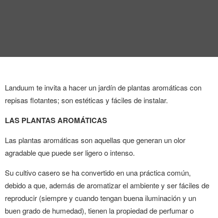
ENTREVISTA
TENDENCIAS
LA FOTO
EVENTOS
Landuum te invita a hacer un jardín de plantas aromáticas con
repisas flotantes; son estéticas y fáciles de instalar.
LAS PLANTAS AROMÁTICAS
Las plantas aromáticas son aquellas que generan un olor
agradable que puede ser ligero o intenso.
LANDUUM
Su cultivo casero se ha convertido en una práctica común,
COLABORADORES
debido a que, además de aromatizar el ambiente y ser fáciles de
reproducir (siempre y cuando tengan buena iluminación y un
CONSEJO HONORÍFICO
buen grado de humedad), tienen la propiedad de perfumar o