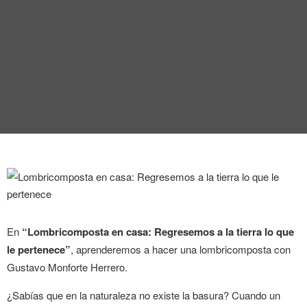
ENTREVISTA
TENDENCIAS
LA FOTO
EVENTOS
LANDUUM
En
“Lombricomposta en casa: Regresemos a la tierra lo que
le pertenece”
, aprenderemos a hacer una lombricomposta con
COLABORADORES
Gustavo Monforte Herrero.
CONSEJO HONORÍFICO
¿Sabías que en la naturaleza no existe la basura? Cuando un