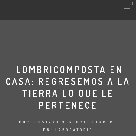
HISTORIA Y CULTURA
INTERVENCIONES
LOMBRICOMPOSTA EN
CASA: REGRESEMOS A LA
LABORATORIO
TIERRA LO QUE LE
PLANTAE Y FAUNA
PERTENECE
FICHAS
POR:
GUSTAVO MONFORTE HERRERO
LAND-ESCAPE
EN:
LABORATORIO