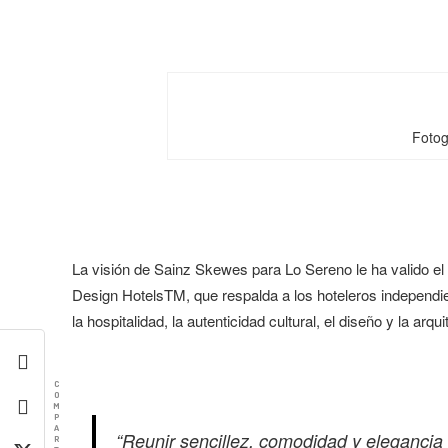
Fotog
La visión de Sainz Skewes para Lo Sereno le ha valido el
Design HotelsTM, que respalda a los hoteleros independi
la hospitalidad, la autenticidad cultural, el diseño y la ar
C
O
M
P
A
“Reunir sencillez, comodidad y elegancia 
R