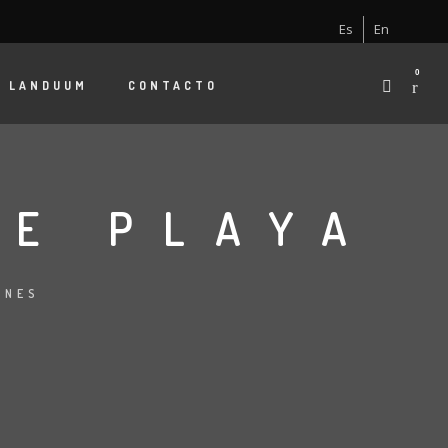
Es
En
0
E
LANDUUM
CONTACTO
DE PLAYA
ONES