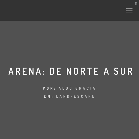
HISTORIA Y CULTURA
INTERVENCIONES
ARENA: DE NORTE A SUR
LABORATORIO
POR:
ALDO GRACIA
EN:
LAND-ESCAPE
PLANTAE Y FAUNA
FICHAS
LAND-ESCAPE