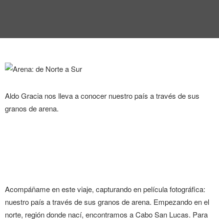
ENTREVISTA
TENDENCIAS
LA FOTO
EVENTOS
Aldo Gracia nos lleva a conocer nuestro país a través de sus
granos de arena.
LANDUUM
COLABORADORES
Acompáñame en este viaje, capturando en película fotográfica:
nuestro país a través de sus granos de arena. Empezando en el
CONSEJO HONORÍFICO
norte, región donde nací, encontramos a Cabo San Lucas. Para