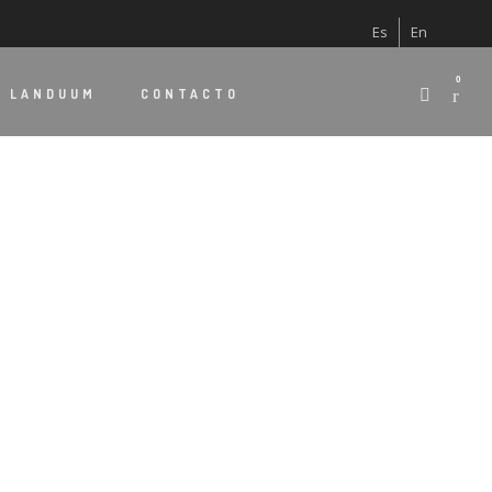
Es
En
0
E
LANDUUM
CONTACTO