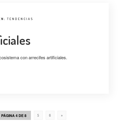
EN:
TENDENCIAS
iciales
sistema con arrecifes artificiales.
PÁGINA 4 DE 8
5
6
»