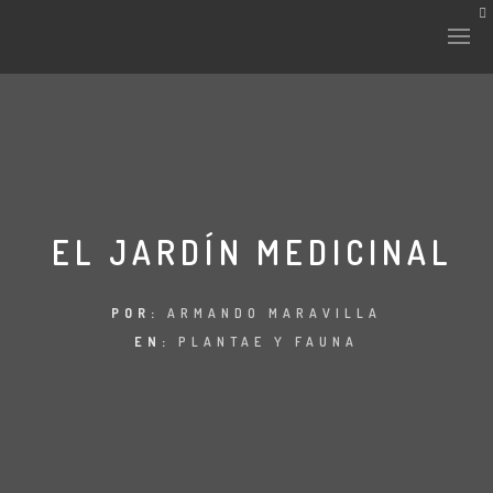
HISTORIA Y CULTURA
INTERVENCIONES
EL JARDÍN MEDICINAL
LABORATORIO
POR:
ARMANDO MARAVILLA
EN:
PLANTAE Y FAUNA
PLANTAE Y FAUNA
FICHAS
LAND-ESCAPE