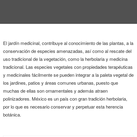
ENTREVISTA
TENDENCIAS
LA FOTO
El jardín medicinal, contribuye al conocimiento de las plantas, a la
EVENTOS
conservación de especies amenazadas, así como al rescate del
uso tradicional de la vegetación, como la herbolaria y medicina
tradicional.
Las especies vegetales con propiedades terapéuticas
y medicinales fácilmente se pueden integrar a la paleta vegetal de
los jardines, patios y áreas comunes urbanas, puesto que
muchas de ellas son ornamentales y además atraen
polinizadores. México es un país con gran tradición herbolaria,
LANDUUM
por lo que es necesario conservar y perpetuar esta herencia
COLABORADORES
botánica.
CONSEJO HONORÍFICO