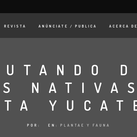
REVISTA
ANÚNCIATE / PUBLICA
ACERCA D
RUTANDO D
S NATIVA
STA YUCAT
POR:
EN:
PLANTAE Y FAUNA