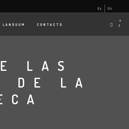
Es
En
0
E
LANDUUM
CONTACTO
E LAS
S DE LA
ECA