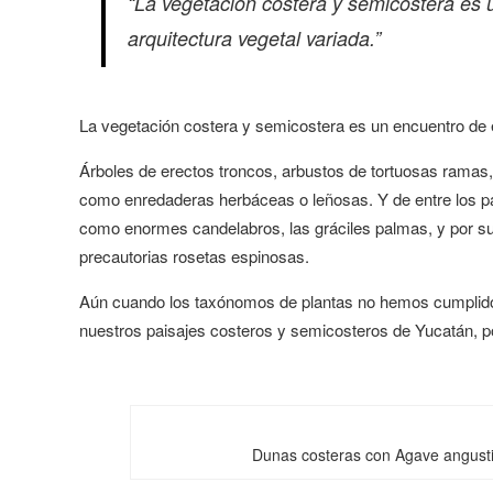
“La vegetación costera y semicostera es 
arquitectura vegetal variada.”
La vegetación costera y semicostera es un encuentro de e
Árboles de erectos troncos, arbustos de tortuosas ramas,
como enredaderas herbáceas o leñosas. Y de entre los pas
como enormes candelabros, las gráciles palmas, y por s
precautorias rosetas espinosas.
Aún cuando los taxónomos de plantas no hemos cumplido l
nuestros paisajes costeros y semicosteros de Yucatán, pod
Dunas costeras con Agave angusti