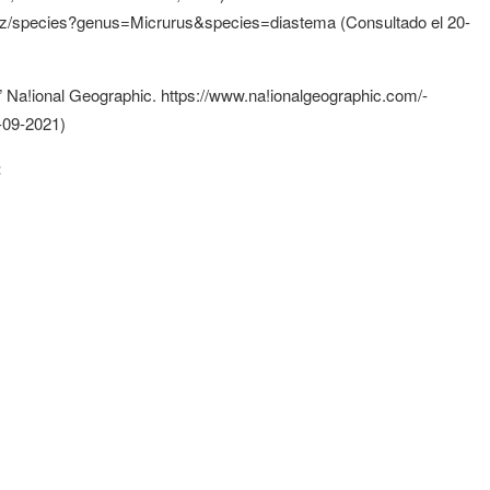
m.cz/species?genus=Micrurus&species=diastema (Consultado el 20-
.” Na!ional Geographic. https://www.na!ionalgeographic.com/-
0-09-2021)
: