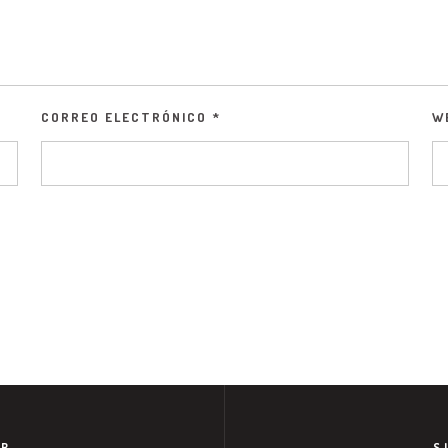
CORREO ELECTRÓNICO
*
W
OR
S