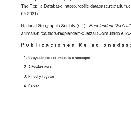
The Rep!ile Database. https://rep!ile-database.reptariu
09-2021)
Na!ional Geographic Society (s.f.). “
Resplendent Quetzal
animals/birds/facts/resplendent-quetzal (Consultado el 2
Publicaciones Relacionadas
Guayacán rosado, maculís o mocoque
Alfombra rosa
Pincel y Tagetes
Cenizo