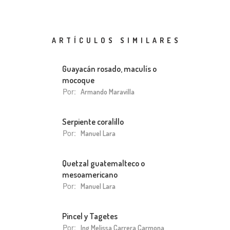
ARTÍCULOS SIMILARES
Guayacán rosado, maculís o
mocoque
Por:
Armando Maravilla
Serpiente coralillo
Por:
Manuel Lara
Quetzal guatemalteco o
mesoamericano
Por:
Manuel Lara
Pincel y Tagetes
Por:
Ing Melissa Carrera Carmona