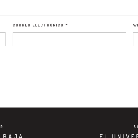
CORREO ELECTRÓNICO
*
W
OR
S
A BAJA
EL UNIVE