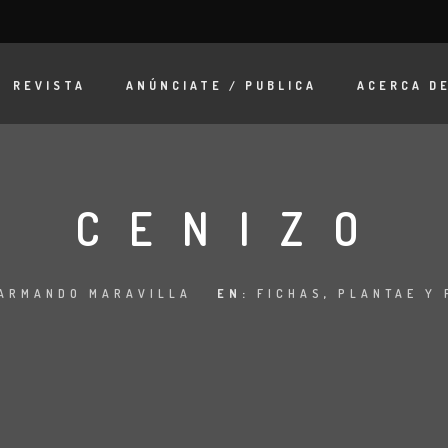
REVISTA
ANÚNCIATE / PUBLICA
ACERCA D
CENIZO
ARMANDO MARAVILLA
EN:
FICHAS
,
PLANTAE Y 