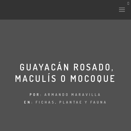
HISTORIA Y CULTURA
INTERVENCIONES
GUAYACÁN ROSADO,
MACULÍS O MOCOQUE
LABORATORIO
PLANTAE Y FAUNA
POR:
ARMANDO MARAVILLA
EN:
FICHAS
,
PLANTAE Y FAUNA
FICHAS
LAND-ESCAPE