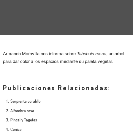
ENTREVISTA
TENDENCIAS
LA FOTO
EVENTOS
Armando Maravilla nos informa sobre
Tabebuia rosea
, un arbol
para dar color a los espacios mediante su paleta vegetal.
Publicaciones Relacionadas:
LANDUUM
Serpiente coralillo
COLABORADORES
Alfombra rosa
Pincel y Tagetes
CONSEJO HONORÍFICO
Cenizo