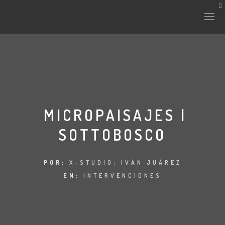
HISTORIA Y CULTURA
INTERVENCIONES
MICROPAISAJES |
SOTTOBOSCO
LABORATORIO
PLANTAE Y FAUNA
POR:
X-STUDIO: IVÁN JUÁREZ
EN:
INTERVENCIONES
FICHAS
LAND-ESCAPE