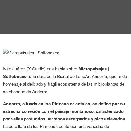
ENTREVISTA
TENDENCIAS
LA FOTO
EVENTOS
Iván Juárez (X-Studio) nos habla sobre
Micropaisajes |
Sottobosco
, una obra de la Bienal
de LandArt Andorra, que
rinde
homenaje al delicado y frágil ecosistema de las microplantas del
sotobosque de Andorra.
LANDUUM
Andorra, situada en los Pirineos orientales, se define por su
COLABORADORES
estrecha conexión con el paisaje montañoso, caracterizado
por valles profundos, terrenos escarpados y picos elevados.
CONSEJO HONORÍFICO
La cordillera de los Pirineos cuenta con una variedad de