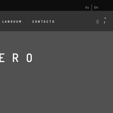
Es
En
0
E
LANDUUM
CONTACTO
ERO