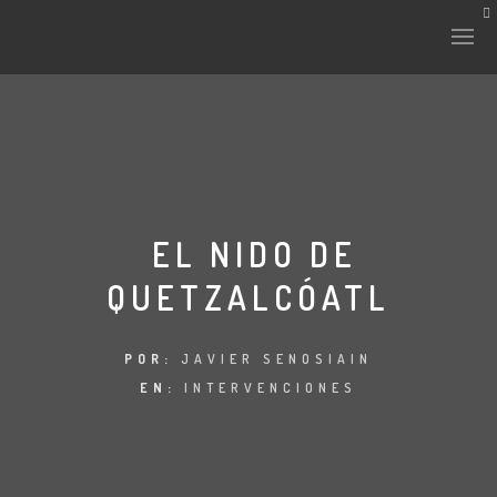
HISTORIA Y CULTURA
INTERVENCIONES
EL NIDO DE
QUETZALCÓATL
LABORATORIO
PLANTAE Y FAUNA
POR:
JAVIER SENOSIAIN
EN:
INTERVENCIONES
FICHAS
LAND-ESCAPE