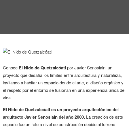
ENTREVISTA
TENDENCIAS
LA FOTO
EVENTOS
Conoce
El Nido de Quetzalcóatl
por Javier Senosiain, un
proyecto que desafía los límites entre arquitectura y naturaleza,
invitando a habitar un espacio donde el arte, el diseño orgánico y
el respeto por el entorno se fusionan en una experiencia única de
LANDUUM
vida.
COLABORADORES
El Nido de Quetzalcóatl es un proyecto arquitectónico del
arquitecto Javier Senosiain del año 2000.
La creación de este
CONSEJO HONORÍFICO
espacio fue un reto a nivel de construcción debido al terreno