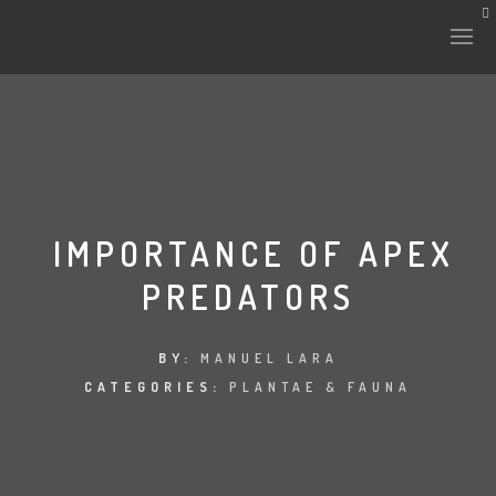
HISTORY & CULTURE
INTERVENTIONS
IMPORTANCE OF APEX
PREDATORS
THE LAB
PLANTAE & FAUNA
BY:
MANUEL LARA
CATEGORIES:
PLANTAE & FAUNA
FILES
LAND-ESCAPE