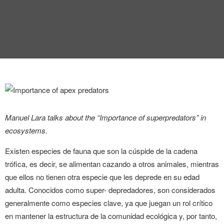
INTERVIEW
TRENDS
THE PIC
EVENTS
Manuel Lara talks about the “Importance of superpredators” in
ecosystems.
Existen especies de fauna que son la cúspide de la cadena
LANDUUM
trófica, es decir, se alimentan cazando a otros animales, mientras
que ellos no tienen otra especie que les deprede en su edad
COLLABORATORS
adulta. Conocidos como super- depredadores, son considerados
generalmente como especies clave, ya que juegan un rol crítico
HONORARY COUNCIL
en mantener la estructura de la comunidad ecológica y, por tanto,