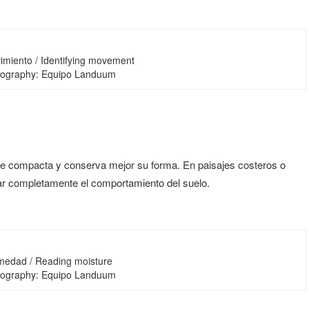
vimiento / Identifying movement
tography: Equipo Landuum
se compacta y conserva mejor su forma. En paisajes costeros o
ar completamente el comportamiento del suelo.
medad / Reading moisture
tography: Equipo Landuum