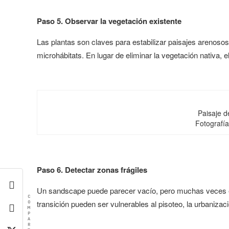
Paso 5. Observar la vegetación existente
Las plantas son claves para estabilizar paisajes arenosos.
microhábitats. En lugar de eliminar la vegetación nativa, el
Paisaje 
Fotografí
Paso 6. Detectar zonas frágiles
Un sandscape puede parecer vacío, pero muchas veces e
C
transición pueden ser vulnerables al pisoteo, la urbanizac
O
M
P
A
R