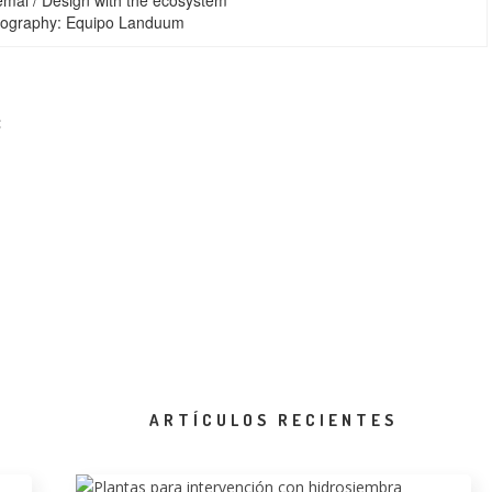
emal / Design with the ecosystem
tography: Equipo Landuum
:
ARTÍCULOS RECIENTES