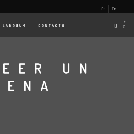
Es
En
0
E
LANDUUM
CONTACTO
LEER UN
RENA