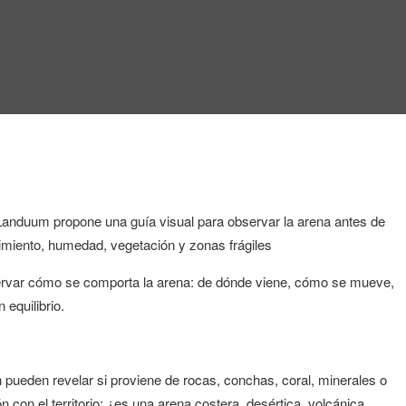
Landuum propone una guía visual para observar la arena antes de
movimiento, humedad, vegetación y zonas frágiles
servar cómo se comporta la arena: de dónde viene, cómo se mueve,
equilibrio.
 pueden revelar si proviene de rocas, conchas, coral, minerales o
 con el territorio: ¿es una arena costera, desértica, volcánica,