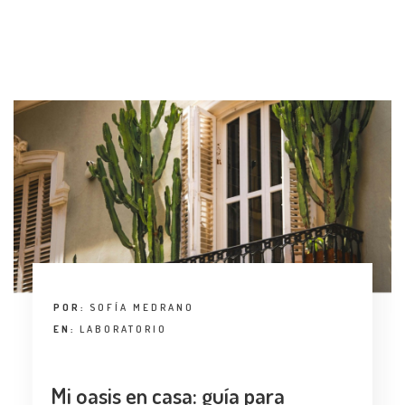
ENTREVISTA
TENDENCIAS
LA FOTO
EVENTOS
LANDUUM
POR:
SOFÍA MEDRANO
EN:
LABORATORIO
COLABORADORES
CONSEJO HONORÍFICO
Mi oasis en casa: guía para