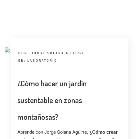
ENTREVISTA
TENDENCIAS
LA FOTO
EVENTOS
POR:
JORGE SOLANA AGUIRRE
EN:
LABORATORIO
¿Cómo hacer un jardín
sustentable en zonas
LANDUUM
montañosas?
COLABORADORES
CONSEJO HONORÍFICO
Aprende con Jorge Solana Aguirre,
¿Cómo crear