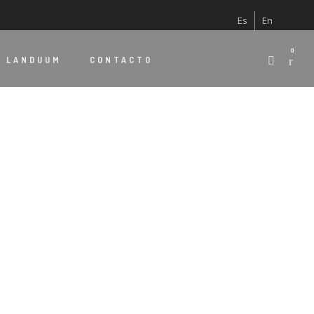
Es
En
0
E
LANDUUM
CONTACTO