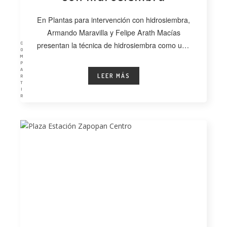
En Plantas para intervención con hidrosiembra,
Armando Maravilla y Felipe Arath Macías
presentan la técnica de hidrosiembra como una
C
O
alternativa
M
P
A
LEER MÁS
R
T
I
R