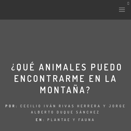
HISTORIA Y CULTURA
INTERVENCIONES
¿QUÉ ANIMALES PUEDO
ENCONTRARME EN LA
LABORATORIO
MONTAÑA?
PLANTAE Y FAUNA
FICHAS
POR:
CECILIO IVÁN RIVAS HERRERA Y JORGE
ALBERTO DUQUE SÁNCHEZ
LAND-ESCAPE
EN:
PLANTAE Y FAUNA