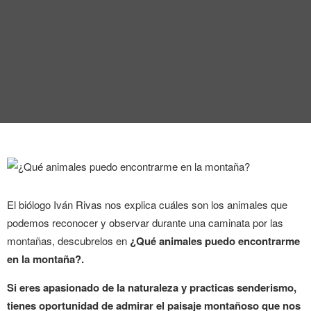
ENTREVISTA
TENDENCIAS
LA FOTO
EVENTOS
El biólogo Iván Rivas nos explica cuáles son los animales que
podemos reconocer y observar durante una caminata por las
LANDUUM
montañas, descubrelos en
¿Qué animales puedo encontrarme
COLABORADORES
en la montaña?.
Si eres apasionado de la naturaleza y practicas senderismo,
CONSEJO HONORÍFICO
tienes oportunidad de admirar el paisaje montañoso que nos