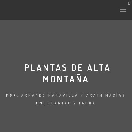
HISTORIA Y CULTURA
INTERVENCIONES
PLANTAS DE ALTA
MONTAÑA
LABORATORIO
PLANTAE Y FAUNA
POR:
ARMANDO MARAVILLA Y ARATH MACÍAS
EN:
PLANTAE Y FAUNA
FICHAS
LAND-ESCAPE