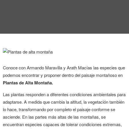
ENTREVISTA
TENDENCIAS
LA FOTO
EVENTOS
Conoce con Armando Maravilla y Arath Macías las especies que
podemos encontrar y proponer dentro del paisaje montañoso en
Plantas de Alta Montaña.
LANDUUM
Las plantas responden a diferentes condiciones ambientales para
adaptarse. A medida que cambia la altitud, la vegetación también
COLABORADORES
lo hace, transformando por completo el paisaje conforme se
asciende. En las partes más altas de las montañas, se
CONSEJO HONORÍFICO
encuentran especies capaces de tolerar condiciones extremas,