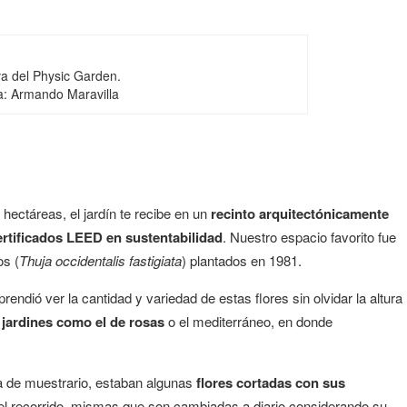
va del Physic Garden.
a: Armando Maravilla
hectáreas, el jardín te recibe en un
recinto arquitectónicamente
ertificados LEED en sustentabilidad
. Nuestro espacio favorito fue
os (
Thuja occidentalis fastigiata
) plantados en 1981.
prendió ver la cantidad y variedad de estas flores sin olvidar la altura
s
jardines como el de rosas
o el mediterráneo, en donde
a de muestrario, estaban algunas
flores cortadas con sus
 del recorrido, mismas que son cambiadas a diario considerando su