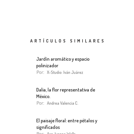
ARTÍCULOS SIMILARES
Jardín aromático y espacio
polinizador
Por:
X-Studio: Iván Juárez
Dalia, la flor representativa de
México.
Por:
Andrea Valencia C.
El paisaje floral: entre pétalos y
significados
Por:
Arq. Ivonne Walls