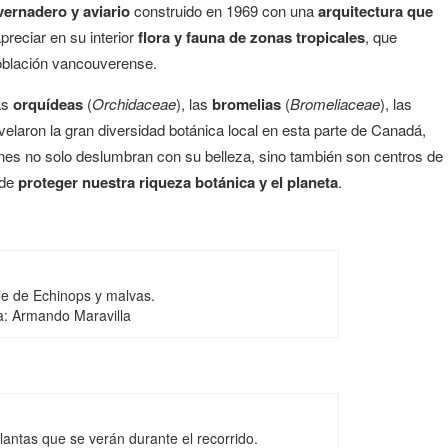
vernadero y aviario
construido en 1969 con una
arquitectura que
preciar en su interior
flora y fauna de zonas tropicales
, que
oblación vancouverense.
as
orquídeas
(
Orchidaceae
), las
bromelias
(
Bromeliaceae
), las
velaron la gran diversidad botánica local en esta parte de Canadá,
dines no solo deslumbran con su belleza, sino también son centros de
 de
proteger nuestra riqueza botánica y el planeta
.
le de Echinops y malvas.
a: Armando Maravilla
antas que se verán durante el recorrido.