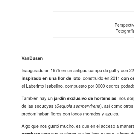
Perspecti
Fotografí
VanDusen
Inaugurado en 1975 en un antiguo campo de golf y con 22 
inspirado en una flor de loto
, construido en 2011
con
c
el Laberinto Isabelino, compuesto por 3000 cedros podad
También hay un
jardín exclusivo de hortensias
, nos sor
de las secuoyas (
Sequoia sempervirens
), así como otro
predominaban flores con tonos morados y azules.
Algo que nos gustó mucho, es que en el acceso a maner
nombres
para que supieras cuales ibas a ver a lo largo