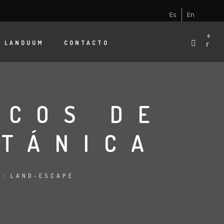
Es
En
0
E
LANDUUM
CONTACTO
ICOS DE
ITÁNICA
N:
LAND-ESCAPE