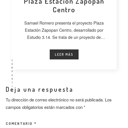
Plaza Estación Zapopan
Centro
Samael Romero presenta el proyecto Plaza
Estación Zapopan Centro, desarrollado por
Estudio 3.14. Se trata de un proyecto de
regeneración
LEER MÁS
C
O
M
P
A
R
T
I
Deja una respuesta
R
Tu dirección de correo electrónico no será publicada.
Los
campos obligatorios están marcados con
*
COMENTARIO
*