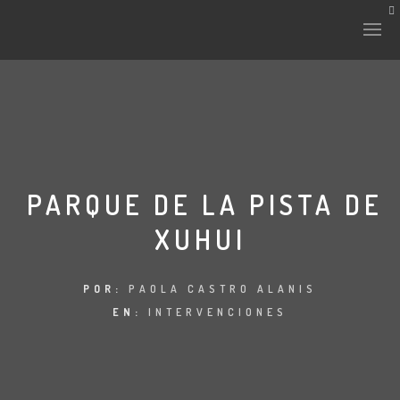
HISTORIA Y CULTURA
INTERVENCIONES
PARQUE DE LA PISTA DE
XUHUI
LABORATORIO
PLANTAE Y FAUNA
POR:
PAOLA CASTRO ALANIS
EN:
INTERVENCIONES
FICHAS
LAND-ESCAPE