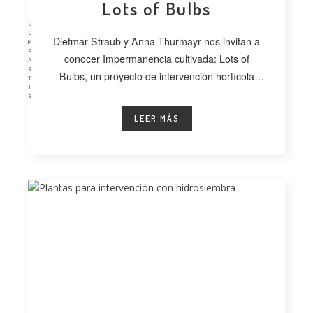
Lots of Bulbs
C
O
Dietmar Straub y Anna Thurmayr nos invitan a
M
P
conocer Impermanencia cultivada: Lots of
A
R
Bulbs, un proyecto de intervención hortícola
T
I
desarrollado
R
LEER MÁS