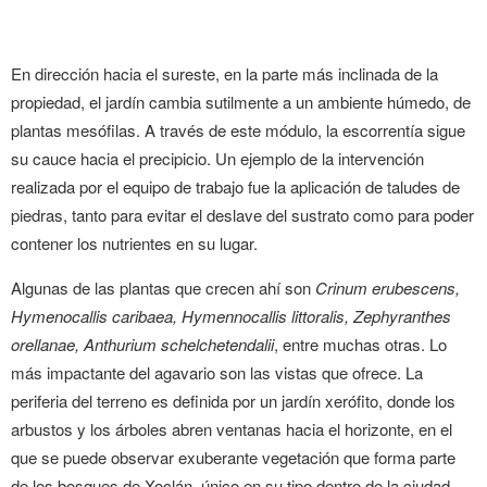
En dirección hacia el sureste, en la parte más inclinada de la
propiedad, el jardín cambia sutilmente a un ambiente húmedo, de
plantas mesófilas. A través de este módulo, la escorrentía sigue
su cauce hacia el precipicio. Un ejemplo de la intervención
realizada por el equipo de trabajo fue la aplicación de taludes de
piedras, tanto para evitar el deslave del sustrato como para poder
contener los nutrientes en su lugar.
Algunas de las plantas que crecen ahí son
Crinum erubescens,
Hymenocallis caribaea, Hymennocallis littoralis, Zephyranthes
orellanae, Anthurium schelchetendalii
, entre muchas otras. Lo
más impactante del agavario son las vistas que ofrece. La
periferia del terreno es definida por un jardín xerófito, donde los
arbustos y los árboles abren ventanas hacia el horizonte, en el
que se puede observar exuberante vegetación que forma parte
de los bosques de Xoclán, único en su tipo dentro de la ciudad.