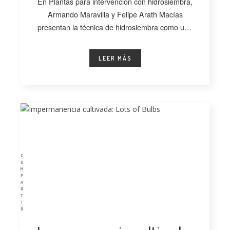
En Plantas para intervención con hidrosiembra,
Armando Maravilla y Felipe Arath Macías
presentan la técnica de hidrosiembra como una
alternativa
LEER MÁS
C
O
M
P
A
R
T
I
R