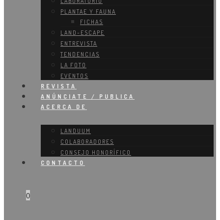
LABORATORIO
PLANTAE Y FAUNA
FICHAS
LAND-ESCAPE
ENTREVISTA
TENDENCIAS
LA FOTO
EVENTOS
REVISTA
ANÚNCIATE / PUBLICA
ACERCA DE
LANDUUM
COLABORADORES
CONSEJO HONORÍFICO
CONTACTO
0