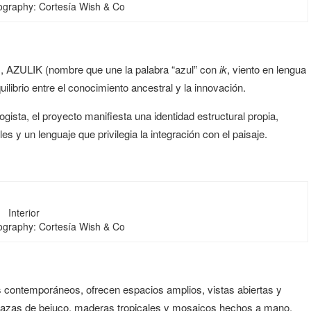
tography: Cortesía Wish & Co
m, AZULIK (nombre que une la palabra “azul” con
ik
, viento en lengua
brio entre el conocimiento ancestral y la innovación.
ista, el proyecto manifiesta una identidad estructural propia,
es y un lenguaje que privilegia la integración con el paisaje.
Interior
tography: Cortesía Wish & Co
 contemporáneos, ofrecen espacios amplios, vistas abiertas y
rrazas de bejuco, maderas tropicales y mosaicos hechos a mano.