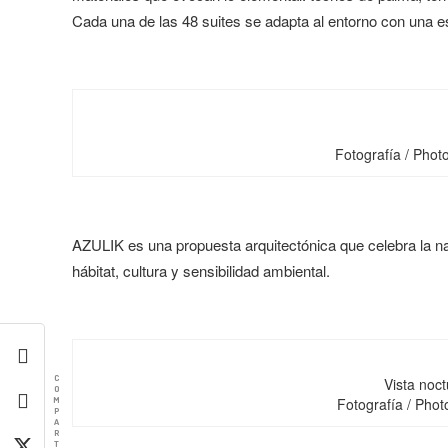
Cada una de las 48 suites se adapta al entorno con una est
Fotografía / Phot
AZULIK es una propuesta arquitectónica que celebra la na
hábitat, cultura y sensibilidad ambiental.
C
Vista noct
O
M
Fotografía / Pho
P
A
R
T