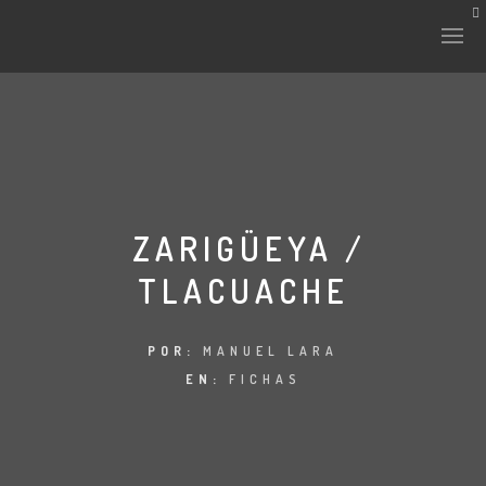
HISTORIA Y CULTURA
INTERVENCIONES
ZARIGÜEYA /
TLACUACHE
LABORATORIO
PLANTAE Y FAUNA
POR:
MANUEL LARA
EN:
FICHAS
FICHAS
LAND-ESCAPE