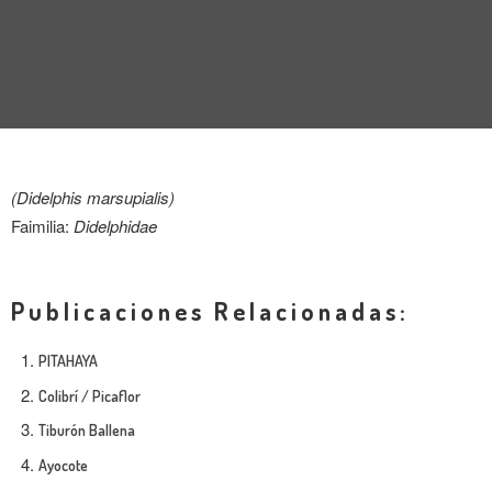
ENTREVISTA
TENDENCIAS
LA FOTO
EVENTOS
(Didelphis marsupialis)
Faimilia:
Didelphidae
Publicaciones Relacionadas:
LANDUUM
PITAHAYA
Colibrí / Picaflor
COLABORADORES
Tiburón Ballena
CONSEJO HONORÍFICO
Ayocote