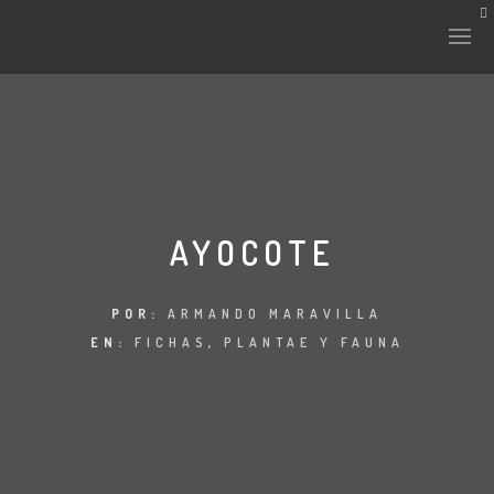
HISTORIA Y CULTURA
INTERVENCIONES
AYOCOTE
LABORATORIO
POR:
ARMANDO MARAVILLA
EN:
FICHAS
,
PLANTAE Y FAUNA
PLANTAE Y FAUNA
FICHAS
LAND-ESCAPE