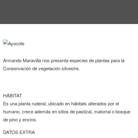
ENTREVISTA
TENDENCIAS
LA FOTO
EVENTOS
Armando Maravilla nos presenta especies de plantas para la
Conservación de vegetación silvestre.
HÁBITAT
LANDUUM
Es una planta ruderal, ubicado en hábitats alterados por el
humano, crece además en sitios de pastizal, matorral o bosque
COLABORADORES
de pino y encino.
CONSEJO HONORÍFICO
DATOS EXTRA