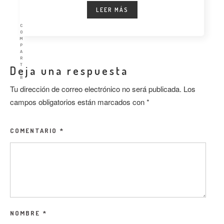
LEER MÁS
C
O
M
P
A
R
T
Deja una respuesta
I
R
Tu dirección de correo electrónico no será publicada.
Los
campos obligatorios están marcados con
*
COMENTARIO
*
NOMBRE
*