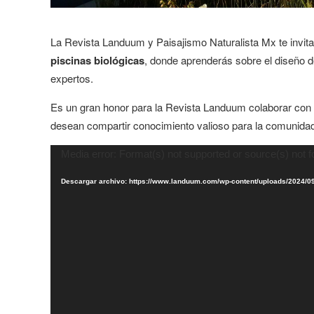
La Revista Landuum y Paisajismo Naturalista Mx te invita
piscinas biológicas
, donde aprenderás sobre el diseño 
expertos.
Es un gran honor para la Revista Landuum colaborar con 
desean compartir conocimiento valioso para la comunidad
Reproductor
Media error: Format(s) not supported or source(s) not 
de
Descargar archivo: https://www.landuum.com/wp-content/uploads/2024
vídeo