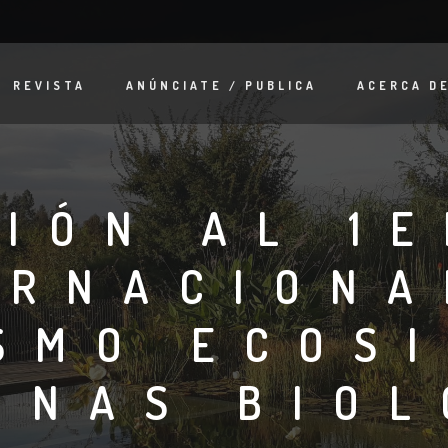
REVISTA
ANÚNCIATE / PUBLICA
ACERCA D
CIÓN AL 1
ERNACIONA
SMO ECOS
INAS BIO