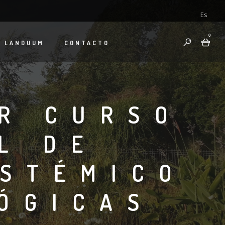
Es
0
E
LANDUUM
CONTACTO
ER CURSO
L DE
ISTÉMICO
LÓGICAS