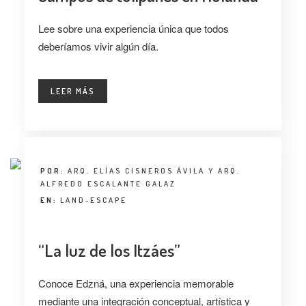
ENTREVISTA
Lee sobre una experiencia única que todos
TENDENCIAS
deberíamos vivir algún día.
LA FOTO
LEER MÁS
EVENTOS
POR:
ARQ. ELÍAS CISNEROS ÁVILA Y ARQ.
ALFREDO ESCALANTE GALAZ
EN:
LAND-ESCAPE
LANDUUM
“La luz de los Itzáes”
COLABORADORES
Conoce Edzná, una experiencia memorable
CONSEJO HONORÍFICO
mediante una integración conceptual, artística y