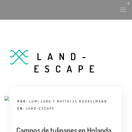
HISTORIA Y CULTURA
LAND-
INTERVENCIONES
ESCAPE
LABORATORIO
PLANTAE Y FAUNA
POR:
LUMI LARA Y MATTHIJS BOOKELMANN
FICHAS
EN:
LAND-ESCAPE
LAND-ESCAPE
Campos de tulipanes en Holanda