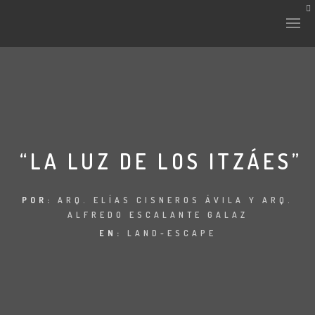
HISTORIA Y CULTURA
INTERVENCIONES
“LA LUZ DE LOS ITZÁES”
LABORATORIO
POR:
ARQ. ELÍAS CISNEROS ÁVILA Y ARQ.
ALFREDO ESCALANTE GALAZ
PLANTAE Y FAUNA
EN:
LAND-ESCAPE
FICHAS
LAND-ESCAPE