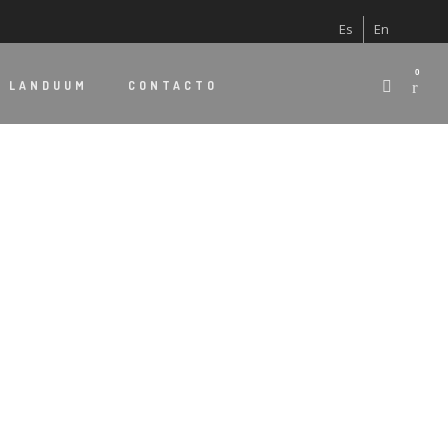
Es
En
0
E
LANDUUM
CONTACTO