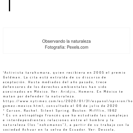
Observando la naturaleza
Fotografía: Pexels.com
¹Activista tarahumara, quien recibiera en 2005 el premio
Goldman. La cita está extraída de su discurso de
aceptación. Hasta mediados del año pasado, trece
defensores de los derechos ambientales han sido
asesinados en México. Ver: Aridjis, Homero. En México te
matan por defender la naturaleza.
https://www.nytimes.com/es/2020/01/31/espanol/opinion/h
gomez-mexico.html, consultado el 06 de julio de 2020
² Carson, Rachel. Silent Spring. Boston: Mifflin, 1962
³ Es un antropólogo francés que ha estudiado las complejas
e interdependientes relaciones entre el hombre y la
naturaleza (los “nohumanos”), a partir de su trabajo con la
sociedad Achuar en la selva de Ecuador. Ver: Descola,