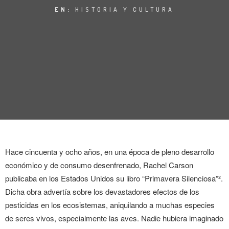
ENTREVISTA
EN:
HISTORIA Y CULTURA
TENDENCIAS
LA FOTO
EVENTOS
Hace cincuenta y ocho años, en una época de pleno desarrollo
económico y de consumo desenfrenado, Rachel Carson
LANDUUM
publicaba en los Estados Unidos su libro “Primavera Silenciosa”².
COLABORADORES
Dicha obra advertía sobre los devastadores efectos de los
pesticidas en los ecosistemas, aniquilando a muchas especies
CONSEJO HONORÍFICO
de seres vivos, especialmente las aves. Nadie hubiera imaginado