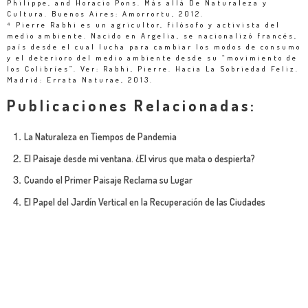
Philippe, and Horacio Pons. Más allá De Naturaleza y
Cultura. Buenos Aires: Amorrortu, 2012.
⁴ Pierre Rabhi es un agricultor, filósofo y activista del
medio ambiente. Nacido en Argelia, se nacionalizó francés,
país desde el cual lucha para cambiar los modos de consumo
y el deterioro del medio ambiente desde su “movimiento de
los Colibríes”. Ver: Rabhi, Pierre. Hacia La Sobriedad Feliz.
Madrid: Errata Naturae, 2013.
Publicaciones Relacionadas:
La Naturaleza en Tiempos de Pandemia
El Paisaje desde mi ventana. ¿El virus que mata o despierta?
Cuando el Primer Paisaje Reclama su Lugar
El Papel del Jardín Vertical en la Recuperación de las Ciudades