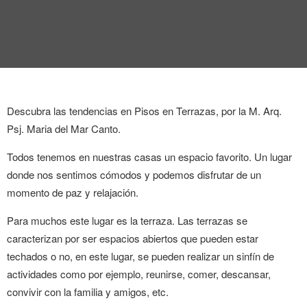
ENTREVISTA
TENDENCIAS
LA FOTO
EVENTOS
Descubra las tendencias en Pisos en Terrazas, por la M. Arq.
Psj. Maria del Mar Canto.
Todos tenemos en nuestras casas un espacio favorito. Un lugar
donde nos sentimos cómodos y podemos disfrutar de un
momento de paz y relajación.
Para muchos este lugar es la terraza. Las terrazas se
LANDUUM
caracterizan por ser espacios abiertos que pueden estar
COLABORADORES
techados o no, en este lugar, se pueden realizar un sinfín de
actividades como por ejemplo, reunirse, comer, descansar,
CONSEJO HONORÍFICO
convivir con la familia y amigos, etc.