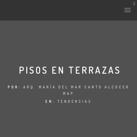
HISTORIA Y CULTURA
INTERVENCIONES
PISOS EN TERRAZAS
LABORATORIO
POR:
ARQ. MARÍA DEL MAR CANTO ALCOCER
MAP
PLANTAE Y FAUNA
EN:
TENDENCIAS
FICHAS
LAND-ESCAPE