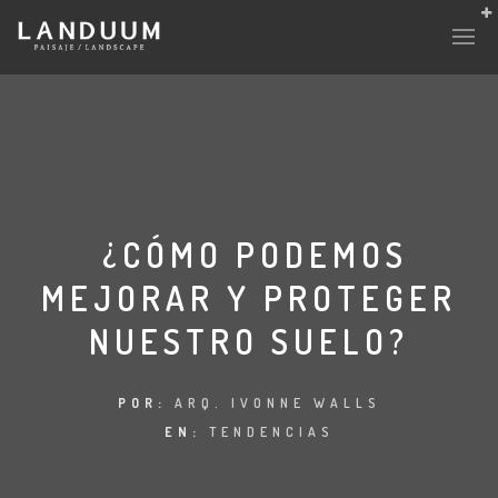
HISTORIA Y CULTURA
INTERVENCIONES
¿CÓMO PODEMOS
MEJORAR Y PROTEGER
LABORATORIO
NUESTRO SUELO?
PLANTAE Y FAUNA
FICHAS
POR:
ARQ. IVONNE WALLS
EN:
TENDENCIAS
LAND-ESCAPE