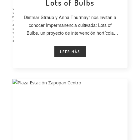
Lots of Bulbs
C
O
Dietmar Straub y Anna Thurmayr nos invitan a
M
P
conocer Impermanencia cultivada: Lots of
A
R
Bulbs, un proyecto de intervención hortícola
T
I
desarrollado
R
LEER MÁS