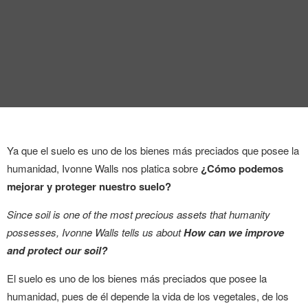
ENTREVISTA
TENDENCIAS
LA FOTO
EVENTOS
Ya que el suelo es uno de los bienes más preciados que posee la
humanidad, Ivonne Walls nos platica sobre
¿Cómo podemos
mejorar y proteger nuestro suelo?
Since soil is one of the most precious assets that humanity
LANDUUM
possesses, Ivonne Walls tells us about
How can we improve
and protect our soil?
COLABORADORES
El suelo es uno de los bienes más preciados que posee la
CONSEJO HONORÍFICO
humanidad, pues de él depende la vida de los vegetales, de los