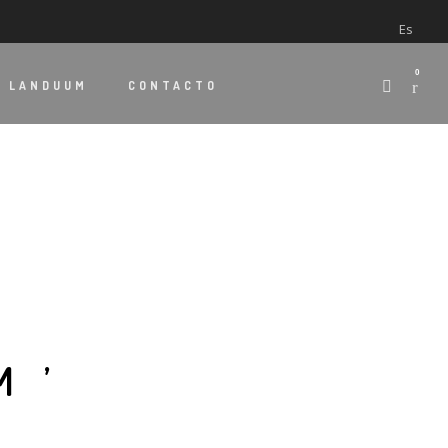
Es
0
E
LANDUUM
CONTACTO
M’