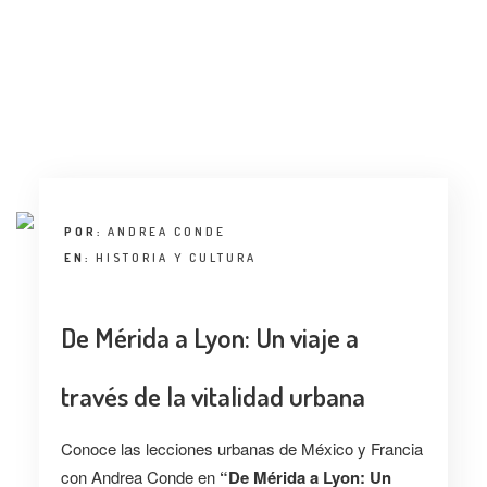
ENTREVISTA
TENDENCIAS
LA FOTO
EVENTOS
POR:
ANDREA CONDE
EN:
HISTORIA Y CULTURA
De Mérida a Lyon: Un viaje a
LANDUUM
través de la vitalidad urbana
COLABORADORES
Conoce las lecciones urbanas de México y Francia
CONSEJO HONORÍFICO
con Andrea Conde en
“De Mérida a Lyon: Un