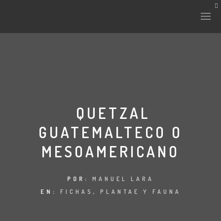
HISTORIA Y CULTURA
INTERVENCIONES
QUETZAL
GUATEMALTECO O
LABORATORIO
MESOAMERICANO
PLANTAE Y FAUNA
FICHAS
POR:
MANUEL LARA
EN:
FICHAS
,
PLANTAE Y FAUNA
LAND-ESCAPE