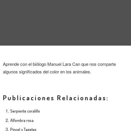
ENTREVISTA
TENDENCIAS
LA FOTO
EVENTOS
Aprende con el biólogo Manuel Lara Can que nos comparte
algunos significados del color en los animales.
LANDUUM
Publicaciones Relacionadas:
COLABORADORES
Serpiente coralillo
Alfombra rosa
CONSEJO HONORÍFICO
Pincel y Tagetes