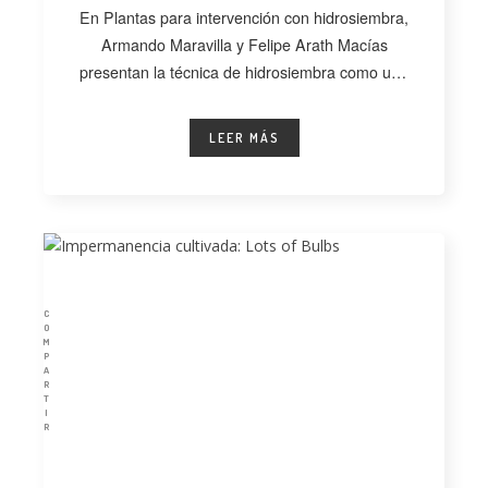
En Plantas para intervención con hidrosiembra,
Armando Maravilla y Felipe Arath Macías
presentan la técnica de hidrosiembra como una
alternativa
LEER MÁS
C
O
M
P
A
R
T
I
R