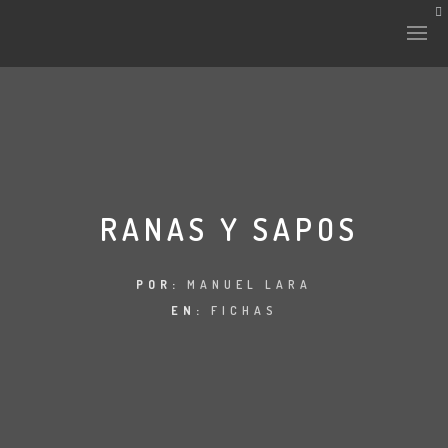
HISTORIA Y CULTURA
INTERVENCIONES
RANAS Y SAPOS
LABORATORIO
POR:
MANUEL LARA
EN:
FICHAS
PLANTAE Y FAUNA
FICHAS
LAND-ESCAPE