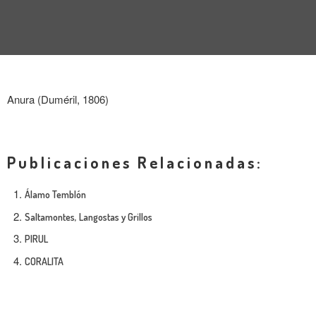
ENTREVISTA
TENDENCIAS
LA FOTO
Anura (Duméril, 1806)
EVENTOS
Publicaciones Relacionadas:
Álamo Temblón
Saltamontes, Langostas y Grillos
LANDUUM
PIRUL
COLABORADORES
CORALITA
CONSEJO HONORÍFICO