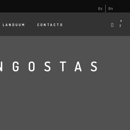
Es
En
0
E
LANDUUM
CONTACTO
NGOSTAS
S