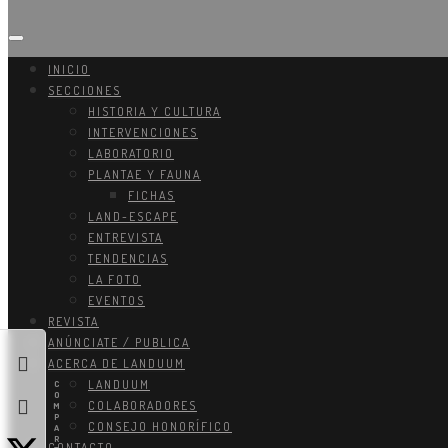
INICIO
SECCIONES
HISTORIA Y CULTURA
INTERVENCIONES
LABORATORIO
PLANTAE Y FAUNA
FICHAS
LAND-ESCAPE
ENTREVISTA
TENDENCIAS
LA FOTO
EVENTOS
REVISTA
ANÚNCIATE / PUBLICA
ACERCA DE
LANDUUM
LANDUUM
C
O
COLABORADORES
M
P
CONSEJO HONORÍFICO
A
R
CONTACTO